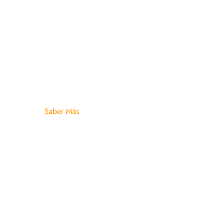
pequeño
pueblo al
pie de las
dunas de
Erg Chebbi
, En el
desierto
Merzouga.
Saber Más
Enlaces útiles
Inicio
Tours desde Marrakech
Tours desde Fez