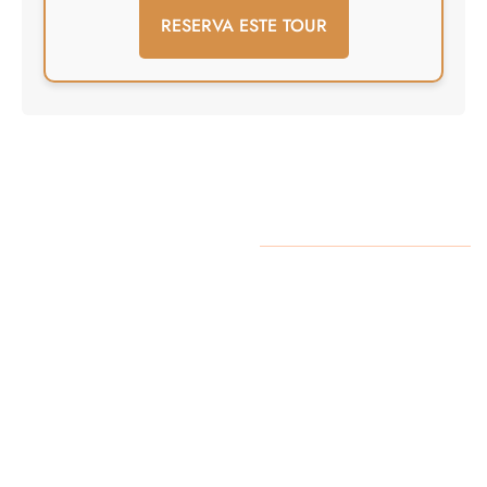
Quienes
Viajes al
Copyright 2025. Todos los
somos
Desierto Marruecos
Derechos Reservados.
es una
empresa
familiar
estamos en
Merzouga,
un